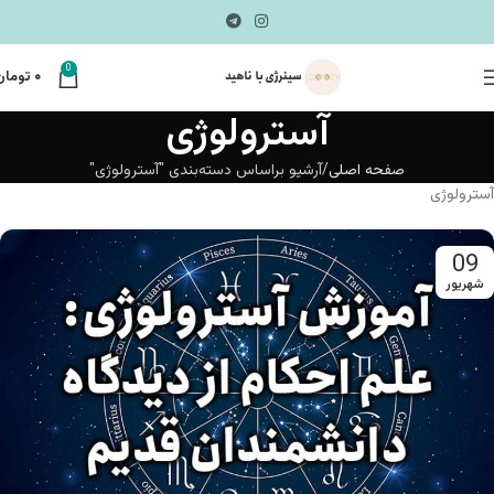
0
۰
تومان
آسترولوژی
صفحه اصلی
آرشیو براساس دسته‌بندی "آسترولوژی"
آسترولوژی
09
شهریور