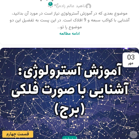
0
ناهید عالم زاده
موضوع بعدی که در آموزش آسترولوژی نیاز است در مورد آن بدانید،
آشنایی با کواکب سبعه و 9 افلاک است. در این پست به تفضیل این دو
موضوع را تو...
ادامه مطالعه
03
مهر