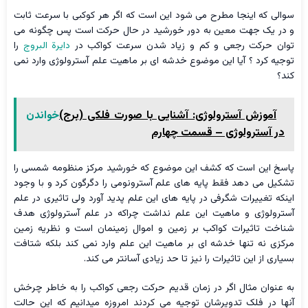
سوالی که اینجا مطرح می شود این است که اگر هر کوکبی با سرعت ثابت
و در یک جهت معین به دور خورشید در حال حرکت است پس چگونه می
توان حرکت رجعی و کم و زیاد شدن سرعت کواکب در
دایرة البروج
را
توجیه کرد ؟ آیا این موضوع خدشه ای بر ماهیت علم آسترولوژی وارد نمی
کند؟
آموزش آسترولوژی: آشنایی با صورت فلکی (برج)
خواندن
در آسترولوژی – قسمت چهارم
پاسخ این است که کشف این موضوع که خورشید مرکز منظومه شمسی را
تشکیل می دهد فقط پایه های علم آسترونومی را دگرگون کرد و با وجود
اینکه تغییرات شگرفی در پایه های این علم پدید آورد ولی تاثیری در علم
آسترولوژی و ماهیت این علم نداشت چراکه در علم آسترولوژی هدف
شناخت تاثیرات کواکب بر زمین و اموال زمینمان است و نظريه زمین
مرکزی نه تنها خدشه ای بر ماهیت این علم وارد نمی کند بلکه شتافت
بسیاری از این تاثیرات را نیز تا حد زیادی آسانتر می کند.
به عنوان مثال اگر در زمان قدیم حرکت رجعی کواکب را به خاطر چرخش
آنها در فلک تدويرشان توجيه می کردند امروزه میدانیم که این حالت