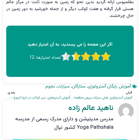
بطلميوس ارائه گرديد بدین نحو که زمین به صورت ثابت در مرکز عالم
هستی قرار گرفته و هفت کوکب دیگر و از جمله خورشید به دور زمین در
حال چرخشند.
اگر این صفحه را می پسندید، به آن امتیاز دهید
تعداد امتیازها:
12
آموزش رایگان آسترولوژی
,
ستارگان
,
سیارات
,
نجوم
قبلی
بعدی
آموزش آسترولوژی: نقش سیارات بیرونی منظومه شمسی در آسترولوژی (اورانوس، نپتون و پلوتو) – قسمت ششم
آموزش آسترولوژی: سیر کواکب در دایرة البروج – قسمت هشتم
ناهید عالم زاده
مدرس مدیتیشن و دارای مدرک رسمی از مدرسه
Yoga Pathshala کشور نپال