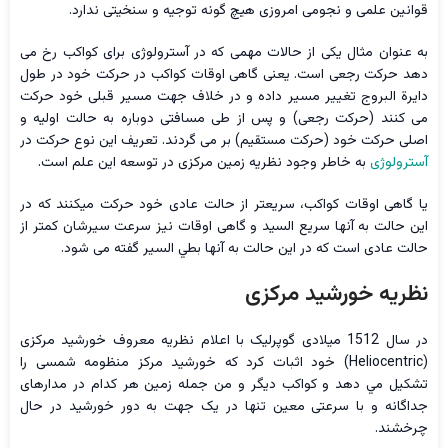
قوانین علمی و نجومی امروزی هیچ گونه توجيه و سنخیتی ندارد.
به عنوان مثال یکی از حالات مهمی که در آسترولوژی برای کواکب رخ می
دهد حرکت رجعی است. يعنى گاهی اوقات کواکب در حرکت خود در طول
دایرة البروج تغيير مسير داده و در خلاف جهت مسیر قبلی خود حرکت
می کنند (حرکت رجعی) و پس از طی مسافتی دوباره به حالت اولیه و
اصلی حرکت خود (حرکت مستقیم) بر می گردند. تعریف این نوع حرکت در
آسترولوژی
به خاطر وجود نظریه زمین مرکزی در توسعه این علم است.
یا گاهی اوقات کواکب، سريعتر از حالت عادی خود حرکت میکنند که در
این حالت به آنها سريع السيد و گاهی اوقات نیز سرعت سیرشان کمتر از
حالت عادی است که در این حالت به آنها بطي السير گفته می شود.
نظریه خورشید مرکزی
در سال 1512 میلادی گوپرلیک با اعلام نظریه معروف خورشید مرکزی
(Heliocentric) خود اثبات کرد که خورشيد مركز منظومه شمسی را
تشکيل مي دهد و کواکب دیگر و من جمله زمین هر کدام در مدارهای
جداگانه و با سرعتی معین تنها در یک جهت به دور خورشید در حال
چرخشند.