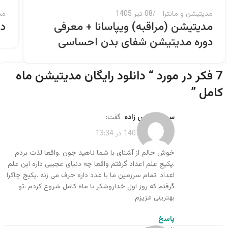
مد
مدیتیشن و مانترا
08 تیر 1405
دا
مدیتیشن (مراقبه) ویپاسانا + معرفی
دوره مدیتیشن شفای بدن احساسی
7 فکر در مورد “
دانلود رایگان مدیتیشن ماه
کامل
”
سمانه عباس زاده
گفت:
شهریور 19, 1401 در 13:34
خوش حالم از آشنای با شما ناهید جون .واقعا لذت بردم
.پکیج علم اعداد گرفتم واقعا چه دنیای عجیبی داره این علم
اعداد .تمام سرزمین ما با عدد داره حرف می زنه .پکیج چاکرا
گرفتم که روز اول خداروشکر با ماه کامل شروع کردم .تو
بهترینی عزیزم
پاسخ