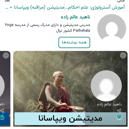
قبلی
بعد
آموزش آسترولوژی: علم احکام از دیدگاه دانشمندان قدیم – قسمت سوم
مدیتیشن (مراقبه) ویپاسانا + معرفی دوره مدیتیشن شفای بدن احساسی
ناهید عالم زاده
مدرس مدیتیشن و دارای مدرک رسمی از مدرسه Yoga
Pathshala کشور نپال
همه نوشته‌ها
ناه
ناهید عالم زاده
7
0