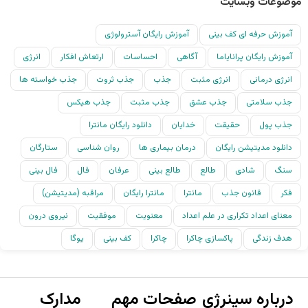
موضوعات وبسایت
آموزش حرفه ای کف بینی
آموزش رایگان آسترولوژی
آموزش رایگان پرانایاما
آگاهی
احساسات
ارتعاش افکار
انرژی
انرژی درمانی
انرژی مثبت
جذب
جذب ثروت
جذب خواسته ها
جذب سلامتی
جذب عشق
جذب مثبت
جذب هیکس
جذب پول
حقیقت
خدایان
دانلود رایگان مانترا
دانلود مدیتیشن رایگان
درمان بیماری ها
روان شناسی
ستارگان
سنگ
شادی
طالع
طالع بینی
عرفان
فال
فال بینی
فکر
قانون جذب
مانترا
مانترا رایگان
مراقبه (مدیتیشن)
معنای اعداد تکراری در علم اعداد
معنویت
موفقیت
نیروی درون
هدف زندگی
پاکسازی چاکرا
چاکرا
کف بینی
یوگا
درباره سینرژی
صفحات مهم
مدارک