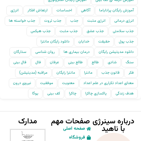
آموزش حرفه ای کف بینی
آموزش رایگان آسترولوژی
آموزش رایگان پرانایاما
آگاهی
احساسات
ارتعاش افکار
انرژی
انرژی درمانی
انرژی مثبت
جذب
جذب ثروت
جذب خواسته ها
جذب سلامتی
جذب عشق
جذب مثبت
جذب هیکس
جذب پول
حقیقت
خدایان
دانلود رایگان مانترا
دانلود مدیتیشن رایگان
درمان بیماری ها
روان شناسی
ستارگان
سنگ
شادی
طالع
طالع بینی
عرفان
فال
فال بینی
فکر
قانون جذب
مانترا
مانترا رایگان
مراقبه (مدیتیشن)
معنای اعداد تکراری در علم اعداد
معنویت
موفقیت
نیروی درون
هدف زندگی
پاکسازی چاکرا
چاکرا
کف بینی
یوگا
درباره سینرژی
صفحات مهم
مدارک
با ناهید
صفحه اصلی
فروشگاه