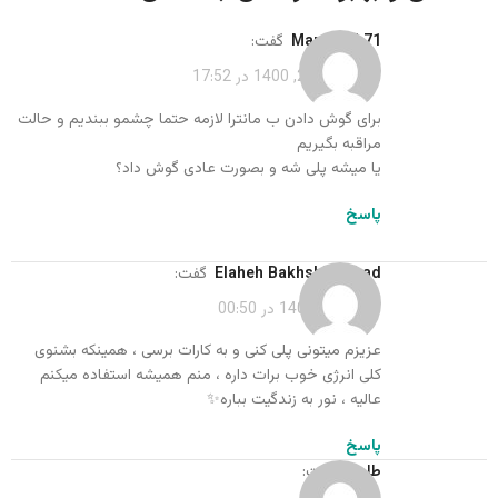
maryaash71
گفت:
اردیبهشت 21, 1400 در 17:52
برای گوش دادن ب مانترا لازمه حتما چشمو ببندیم و حالت
مراقبه بگیریم
یا میشه پلی شه و بصورت عادی گوش داد؟
پاسخ
Elaheh Bakhshinezhad
گفت:
شهریور 1, 1400 در 00:50
عزیزم میتونی پلی کنی و به کارات برسی ، همینکه بشنوی
کلی انرژی خوب برات داره ، منم همیشه استفاده میکنم
عالیه ، نور به زندگیت بباره✨
پاسخ
طاهره
گفت: