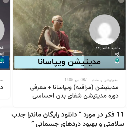
ناهید عالم زاده
ناه
7
0
مدیتیشن و مانترا
08 تیر 1405
مد
مدیتیشن (مراقبه) ویپاسانا + معرفی
دا
دوره مدیتیشن شفای بدن احساسی
11 فکر در مورد “
دانلود رایگان مانترا جذب
سلامتی و بهبود دردهای جسمانی
”