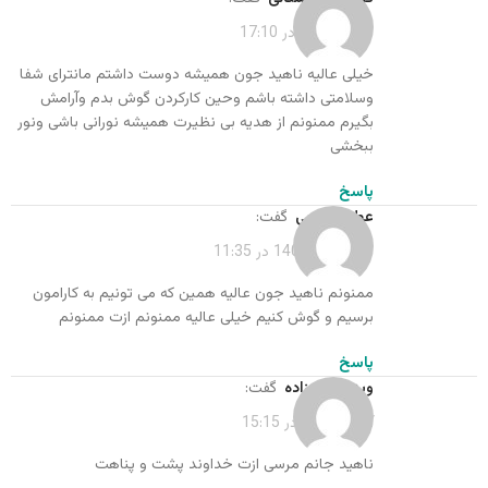
تیر 5, 1401 در 17:10
خیلی عالیه ناهید جون همیشه دوست داشتم مانترای شفا
وسلامتی داشته باشم وحین کارکردن گوش بدم وآرامش
بگیرم ممنونم از هدیه بی نظیرت همیشه نورانی باشی ونور
ببخشی
پاسخ
عطیه اروجی
گفت:
شهریور 6, 1401 در 11:35
ممنونم ناهید جون عالیه همین که می تونیم به کارامون
برسیم و گوش کنیم خیلی عالیه ممنونم ازت ممنونم
پاسخ
ویدا نجف زاده
گفت:
آذر 6, 1401 در 15:15
ناهید جانم مرسی ازت خداوند پشت و پناهت