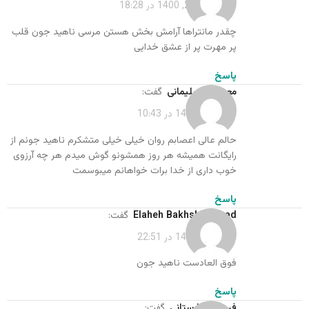
اردیبهشت 25, 1400 در 18:28
چقدر مانتراها آرامش بخش هستن مرسی ناهید جون قلب
پر مهرت پر از عشق خدایی
پاسخ
معصومه سلیمانی
گفت:
مرداد 29, 1400 در 10:43
حالم عالی اعصابم روان خیلی خیلی متشکرم ناهید جونم از
رایگانت همیشه هر روز همشونو گوش میدم هر چه آرزوی
خوب داری از خدا برات خواهانم میبوسمت
پاسخ
Elaheh Bakhshinezhad
گفت:
مرداد 30, 1400 در 22:51
فوق العادست ناهید جون
پاسخ
فروزان بهارستانی
گفت: