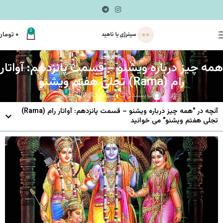
0
۰
تومان
عمومی
همه چیز درباره ویشنو – قسمت پانزدهم: آواتار
رام (Rama) تجلی هفتم ویشنو
0
نویسنده
On اسفند 19, 1400
آنچه در "همه چیز درباره ویشنو – قسمت پانزدهم: آواتار رام (Rama)
تجلی هفتم ویشنو" می خوانید