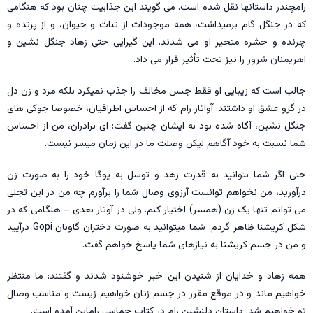
رامچندر داستانها نقل شده است. می گویند این جذابیت چنان بود که هنگامی
که در جنگل گام برمیداشت، همه موجودات از نبات و حیوان، و از پرنده و
چرنده و حشره متحير او می شدند. این گیرایی حتی زهاد جنگل نشین و
اهریمنان شرور را نیز تحت تأثیر قرار می داد.
جالب است که زیبایی او فقط جنس مخالف را جذب نمیکرد بلکه مرد و زن دل
در گرو عشق او داشتند. آواتار رام که از احساس اطرافیان، خصوصا جوکی های
جنگل نشین، آگاه شده بود به ایشان چنین گفت: ای برادران، من از احساس
شما نسبت به خود آگاهم ليكن وصلت ما در این زمان میسر نیست.
حتی اگر شما بتوانید به قدرت زهد و توسل به یوگا خود را به صورت زن
درآورید، من نخواهم توانست آرزوی وصال شما را برآورم چه من در این تجلی
می توانم تنها یک زن (همسر) اختیار کنم. ولی در آوتار بعدی – هنگامی که در
شکل کریشنا ظاهر گردم. شما میتوانید به صورت دختران گاوبان Gopi درآیید
و من در جسم کریشنا به نیازهای شما پاسخ خواهم گفت.
همه زهاد و خدایان از شنیدن این خبر خوشنود شدند و گفتند: ما منتظر
خواهیم ماند و در موقع مقرر در جسم زنان خواهیم زیست و مناسب وصال
تو خواهیم شد. داستان دلنشین رام در کتاب حماسی راماین آمده است.