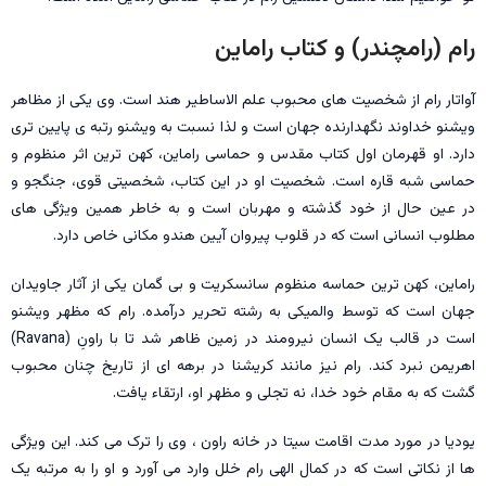
رام (رامچندر) و کتاب راماین
آواتار رام از شخصیت های محبوب علم الاساطير هند است. وی یکی از مظاهر
ویشنو خداوند نگهدارنده جهان است و لذا نسبت به ویشنو رتبه ی پایین تری
دارد. او قهرمان اول کتاب مقدس و حماسی راماین، کهن ترین اثر منظوم و
حماسی شبه قاره است. شخصیت او در این کتاب، شخصیتی قوی، جنگجو و
در عین حال از خود گذشته و مهربان است و به خاطر همین ویژگی های
مطلوب انسانی است که در قلوب پیروان آیین هندو مکانی خاص دارد.
راماین، کهن ترین حماسه منظوم سانسکریت و بی گمان یکی از آثار جاویدان
جهان است که توسط والمیکی به رشته تحریر درآمده. رام که مظهر ويشنو
است در قالب یک انسان نیرومند در زمین ظاهر شد تا با راونِ (Ravana)
اهریمن نبرد کند. رام نیز مانند کریشنا در برهه ای از تاریخ چنان محبوب
گشت که به مقام خود خدا، نه تجلی و مظهر او، ارتقاء یافت.
یودیا در مورد مدت اقامت سیتا در خانه راون ، وی را ترک می کند. این ویژگی
ها از نکاتی است که در کمال الهی رام خلل وارد می آورد و او را به مرتبه یک