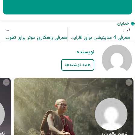
خدایان
قبلی
بعد
معرفی 4 مدیتیشن برای افزایش تمرکز در کنکور + راه حل اساسی
معرفی راهکاری موثر برای تقویت انرژی های درونی
نویسنده
همه نوشته‌ها
ناهید عالم زاده
ناه