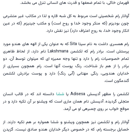
قهرمان خاکی، با تمام ضعفها و قدرت های انسانی تنزل می بخشد.
آواتار رام شخصیتی است مربوط به کل شبه قاره و لذا در مکاتب غير متشرعی
چون بودیزم (که منکر وجود خدا و روح است) و مکتب جینیزم (که در عین
انکار وجود خدا، به روح اعتراف دارد) نیز نقش دارد.
رام همسری داشت به نام سيتا Sita که به عنوان یکی از الهه های هندو مورد
پرستش است. برادر رام که لکشمن Lakshmana نام دارد، از لحاظ ظاهری
تمام خصوصیات رام را دارد و تنها وجه ممیزه ای که میتوان توسط آن، دو
برادر را از هم باز شناخت، رنگ پوست آنها است. رام همچون بسیاری از
خدایان هندویی، رنگی مهتابی (آبی رنگ) دارد و پوست برادرش لکشمن
گندمگون است.
لکشمن را مظهر آدیسش Adisesa یا
ششا
دانسته اند که در قالب انسان
متجلی گردیده. آدیسش نام همان ماری است که ویشنو بر آن تکیه دارد و در
موقع خواب بر روی چمبرهی او می آرمد.
آواتار رام و لکشمن نیز همچون ویشنو و ششا همواره بر هم تکیه دارند. از
خصایل برجسته رام، که در خصوص دیگر خدایان هندو صادق نیست، گزیدن