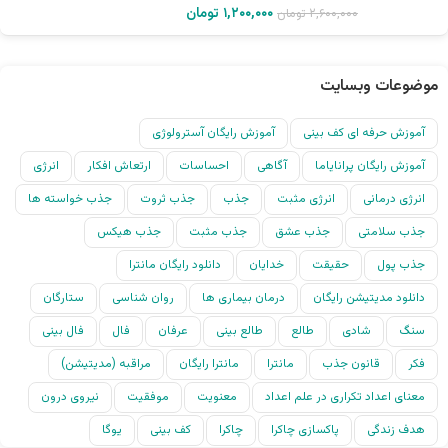
۱,۲۰۰,۰۰۰
تومان
۲,۶۰۰,۰۰۰
تومان
موضوعات وبسایت
آموزش حرفه ای کف بینی
آموزش رایگان آسترولوژی
آموزش رایگان پرانایاما
آگاهی
احساسات
ارتعاش افکار
انرژی
انرژی درمانی
انرژی مثبت
جذب
جذب ثروت
جذب خواسته ها
جذب سلامتی
جذب عشق
جذب مثبت
جذب هیکس
جذب پول
حقیقت
خدایان
دانلود رایگان مانترا
دانلود مدیتیشن رایگان
درمان بیماری ها
روان شناسی
ستارگان
سنگ
شادی
طالع
طالع بینی
عرفان
فال
فال بینی
فکر
قانون جذب
مانترا
مانترا رایگان
مراقبه (مدیتیشن)
معنای اعداد تکراری در علم اعداد
معنویت
موفقیت
نیروی درون
هدف زندگی
پاکسازی چاکرا
چاکرا
کف بینی
یوگا