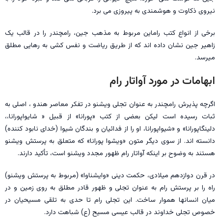
نیروی ذکاوت و هوشمندی به پیروزی می برد.
برخی از انواع کتب راماین مربوط به مذهب جین، رامچندر را در قالب یک
زاهیر جین نشان داده اند که از طریق ریاضت و نفس کشی به رهایی مطلق
میرسد.
ابهامات در مورد آواتار رام
اگرچه پذیرش رامچندر به عنوان تجلی ویشنو در تفکر معاصر هندو ، اصلی به
ثبات رسیده است لیکن بعضی از کتب «پورانا» از قبيل « شایواپورانا،،
دلینگاپورانا» و «شیواپورانا، او را از فدائیان و بندگان شیوا (خدای نابود کننده)
دانسته اند. از سوی دیگر متون «ویشوا پورانا» که متعلق به پرستش ویشنو
هستند به وضوح بر اینکه آواتار رام ظهور مجدد ویشنو است، تأکید دارند.
در قرن دوازدهم میلادی، حکمت دینی «وایشناوا» (مربوط به پرستش ويشنو)
راه را بر پرستش رام به عنوان تجلی و ظهور قادر مطلق به روی زمین و در
میان انسانها هموار ساخت. این تجلی رام تا حدی به تلقی مسیحیان در
خصوص تجلی خداوند در قالب عیسی مسیح (ع) شباهت دارد.