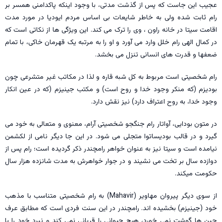
عجیب این جاست که پس از گذشت مدتی، با وجود اینکه پاکدامنی همسر بر
رام ثابت شده ولی به خاطر شایعات بی اساس مردم ایودیا در مورد مدت
اقامت سیتا در خانه راون ، وی را ترک می کند. این ویژگی ها از نکاتی است که
در کمال الهی رام خلل وارد می آورد و او را به مرتبه یک قهرمان خاکی، با تمام
ضعفها و قدرت های انسانی تنزل می بخشد.
رام شخصیتی است مربوط به کل شبه قاره و لذا در مکاتب غير متشرعی چون
بودیزم (که منکر وجود خدا و روح است) و مکتب جینیزم (که در عین انکار
وجود خدا، به روح اعتراف دارد) نیز نقش دارد.
در متون بودایی، آواتار رام جنگجو شخصیتی آرام، معنوی و متعالی به خود می
گیرد و در قالب بوديساتوا متجلی می شود. در این جا دیگر نامی از لکشمن
نیامده است و سیتا نیز به عنوان خواهر رامچندر ذکر گردیده است؛ رام پس از
دوازده سال بر تخت می نشیند و در جوار خواهرش به مدت شانزده هزار سال
حکومت میکند.
از سوی دیگر پیروان مهاوير (Mahavir) به رام شخصیتی متناسب با مذهب
خود (جینیزم) بخشیده اند. رامچندر در این سنت فردی است که مطابق عرف
جین ها گوشت نمی خورد، هیچ حیوانی را قربانی نمی کند و نبرد خود را با