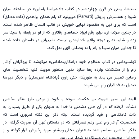
بعدها، یعنی در قرن چهاردهم در کتاب «ادهياتما راماین» در مباحثه میان
شیوا و همسرش پاروتی (Parvati) میبینیم که رام همان براهمن (ذات مطلق)
است که برای نیل به مقصود نهایی خویش در قالب انسان ظاهر شده است.
در چنین مرتبه ای، برای رفع ایراد خطاهای رفتاری که از او در رابطه با سیتا سر
زده و شایسته ی درجه والای خداوندی نیست تغییراتی در داستان داده شده
تا جدایی میان سینا و رام را به وصلتی الهی بدل کند.
تولسيداس در کتاب منظوم خود «رامکاریتماناس» میکوشد تا بیوگرافی آواتار
رام را از مشکلات وارده رها سازد. بدین منظور هویت کلیه شخصیت های
راماین تغییر می یابد به طوریکه حتی راون (پادشاه اهریمنی) و دیگر دیوها
تبدیل به فدائیان رام می شوند.
البته این تغیر هویت بی حکمت نبوده و خود از نوعی طرز تفکر مذهبی
نشأت گرفته که در آن حتی دشمنی با خدا به عنوان یکی از طرق رسیدن به
ذات نامتناهی او قید گردیده است. البته ذکر این نکته ضروری است که
شخصیت آواتار رام علی رغم تصرفاتی که در داستان کهن آن صورت گرفته، در
تفکر مذهبی معاصر هند به عنوان تجلی ويشنو مورد پذیرش قرار گرفته و از
خدایان محبوب این مسلک به شمار می رود.