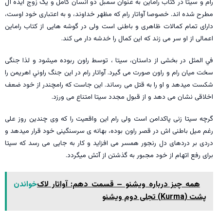
رام و سیتا در کتاب راماین به عنوان سمبل دو انسان کامل و یک زوج ایده آل
مطرح شده اند. خصوصا آواتار رام که مظهر خداوند، و به اعتباری خود اوست،
دارای تمام کمالات ظاهری و باطنی است ولی در گوشه هایی از کتاب راماین
اعمالی از او سر می زند که این کمال را خدشه دار می کند.
في المثل در بخشی از داستان، سیتا ، توسط راون ربوده میشود و لذا جنگی
سخت میان رام و راون صورت می گیرد. آواتار رام در این جنگ راوني اهریمن را
شکست میدهد و او را به قتل می رساند. این جاست که رامچندر از خود ضعف
اخلاقی نشان می دهد و از قبول مجدد سیتا امتناع می ورزد.
گرچه سیتا زنی پاکدامن است ولی رام این واقعیت را که وی چندین روز علی
رغم میل باطنی اش در قصر راون بوده، بهانه ی سرسنگینی خود قرار میدهد و
دردی بر دردهای دل رنجور همسر می افزاید و کار به جایی می رسد که سیتا
برای رفع اتهام از خود مجبور به گذشتن از آتش میگردد.
همه چیز درباره ویشنو – قسمت دهم: آواتار لاک
خواندن
پشت (Kurma) تجلی دوم ویشنو