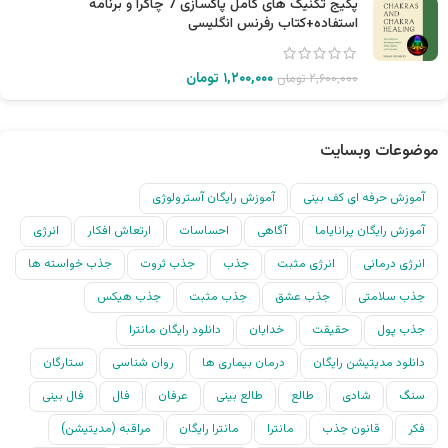
پکیج تکنیک های کامل پاکسازی 7 چاکرا و برنامه
استفاده+کتاب رفرنس انگلیسی
۱,۲۰۰,۰۰۰
تومان
۲,۶۰۰,۰۰۰
تومان
موضوعات وبسایت
آموزش حرفه ای کف بینی
آموزش رایگان آسترولوژی
آموزش رایگان پرانایاما
آگاهی
احساسات
ارتعاش افکار
انرژی
انرژی درمانی
انرژی مثبت
جذب
جذب ثروت
جذب خواسته ها
جذب سلامتی
جذب عشق
جذب مثبت
جذب هیکس
جذب پول
حقیقت
خدایان
دانلود رایگان مانترا
دانلود مدیتیشن رایگان
درمان بیماری ها
روان شناسی
ستارگان
سنگ
شادی
طالع
طالع بینی
عرفان
فال
فال بینی
فکر
قانون جذب
مانترا
مانترا رایگان
مراقبه (مدیتیشن)