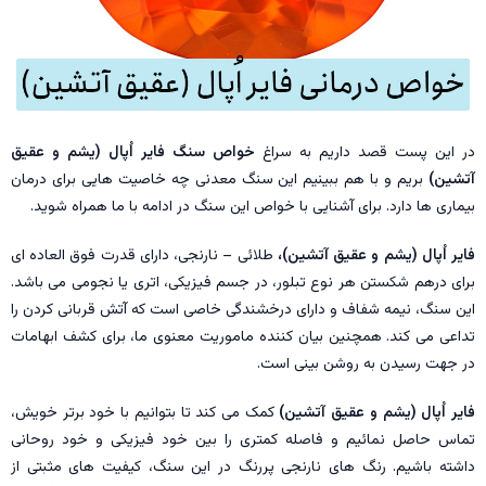
در این پست قصد داریم به سراغ
خواص سنگ فایر اُپال (یشم و عقیق
آتشین)
بریم و با هم ببینیم این سنگ معدنی چه خاصیت هایی برای درمان
بیماری ها دارد. برای آشنایی با خواص این سنگ در ادامه با ما همراه شوید.
فایر اُپال (یشم و عقیق آتشین)،
طلائی – نارنجی، دارای قدرت فوق العاده ای
برای درهم شکستن هر نوع تبلور، در جسم فیزیکی، اتری یا نجومی می باشد.
این سنگ، نیمه شفاف و دارای درخشندگی خاصی است که آتش قربانی کردن را
تداعی می کند. همچنین بیان کننده ماموریت معنوی ما، برای کشف ابهامات
در جهت رسیدن به روشن بینی است.
فایر اُپال (یشم و عقیق آتشین)
کمک می کند تا بتوانیم با خود برتر خویش،
تماس حاصل نمائیم و فاصله کمتری را بین خود فیزیکی و خود روحانی
داشته باشیم. رنگ های نارنجی پررنگ در این سنگ، کیفیت های مثبتی از