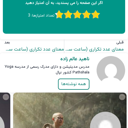
اگر این صفحه را می پسندید، به آن امتیاز دهید
تعداد امتیازها:
3
قبلی
بعد
معنای عدد تکراری (ساعت سه گانه) 00:03 در علم اعداد
معنای عدد تکراری (ساعت سه گانه) 00:04 در علم اعداد
ناهید عالم زاده
مدرس مدیتیشن و دارای مدرک رسمی از مدرسه Yoga
Pathshala کشور نپال
همه نوشته‌ها