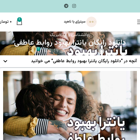
0
۰
تومان
روانشناسی و متافیزیک
دانلود رایگان یانترا بهبود روابط عاطفی
0
ناهید عالم زاده
On دی 19, 1400
آنچه در "دانلود رایگان یانترا بهبود روابط عاطفی" می خوانید