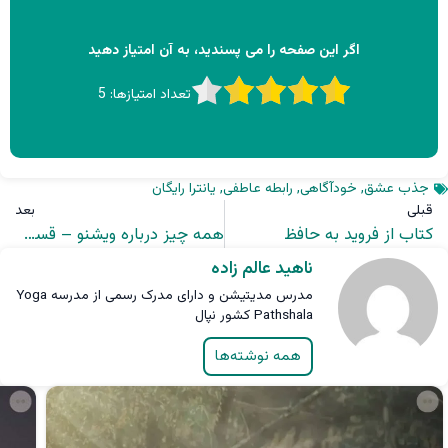
اگر این صفحه را می پسندید، به آن امتیاز دهید
تعداد امتیازها:
5
جذب عشق
,
خودآگاهی
,
رابطه عاطفی
,
یانترا رایگان
قبلی
بعد
کتاب از فروید به حافظ
همه چیز درباره ویشنو – قسمت پنجم: شمایل های ویشنو
ناهید عالم زاده
مدرس مدیتیشن و دارای مدرک رسمی از مدرسه Yoga
Pathshala کشور نپال
همه نوشته‌ها