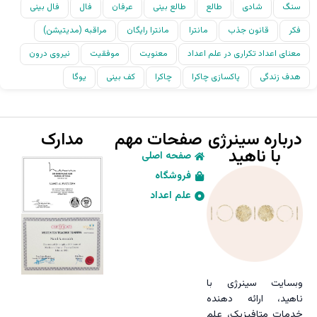
سنگ
شادی
طالع
طالع بینی
عرفان
فال
فال بینی
فکر
قانون جذب
مانترا
مانترا رایگان
مراقبه (مدیتیشن)
معنای اعداد تکراری در علم اعداد
معنویت
موفقیت
نیروی درون
هدف زندگی
پاکسازی چاکرا
چاکرا
کف بینی
یوگا
درباره سینرژی
صفحات مهم
مدارک
با ناهید
صفحه اصلی
فروشگاه
علم اعداد
وبسایت سینرژی با
ناهید، ارائه دهنده
خدمات متافیزیک، علم