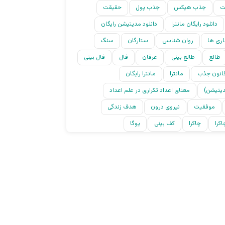
ت
جذب هیکس
جذب پول
حقیقت
دانلود رایگان مانترا
دانلود مدیتیشن رایگان
اری ها
روان شناسی
ستارگان
سنگ
طالع
طالع بینی
عرفان
فال
فال بینی
انون جذب
مانترا
مانترا رایگان
دیتیشن)
معنای اعداد تکراری در علم اعداد
موفقیت
نیروی درون
هدف زندگی
کرا
چاکرا
کف بینی
یوگا