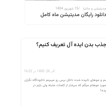
دیتیشن و مانترا
15 شهریور 1404
آسترولوژ
انلود رایگان مدیتیشن ماه کامل
آموزش 
دیدگا
سوم
ذب بدن ایده آل تعریف کنیم؟
آذر 26, 1400 در 16:22
 و موهای تابیده شده داخل برس رو میبینم ناخوداگاه نگران
رد موهام میگم که سرشار از کلمات مثبته ولی بازم در
ده؟