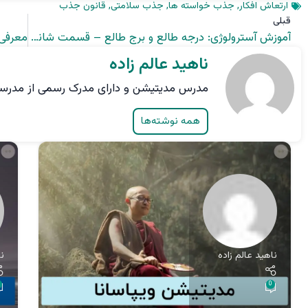
ارتعاش افکار
,
جذب خواسته ها
,
جذب سلامتی
,
قانون جذب
قبلی
آموزش آسترولوژی: درجه طالع و برج طالع – قسمت شانزدهم
ناهید عالم زاده
مدرس مدیتیشن و دارای مدرک رسمی از مدرسه Yoga Pathshala کشور ن
همه نوشته‌ها
ناهید عالم زاده
ن
0