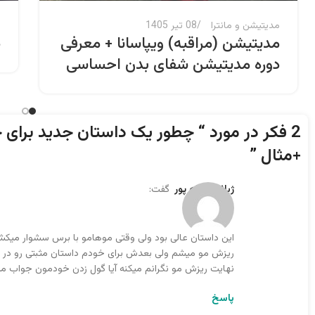
مدیتیشن و مانترا
08 تیر 1405
م
مدیتیشن (مراقبه) ویپاسانا + معرفی
د
دوره مدیتیشن شفای بدن احساسی
2 فکر در مورد “
چطور یک داستان جدید برای ج
+مثال
”
ژیلا عباداله پور
گفت:
این داستان عالی بود ولی وقتی موهامو با برس سشوار میکشم
ریزش مو میشم ولی بعدش برای خودم داستان مثبتی رو در مو
نهایت ریزش مو نگرانم میکنه آیا گول زدن خودمون جواب می
پاسخ