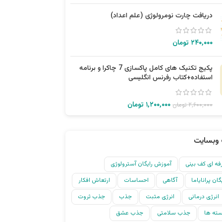
دریافت چارت نومرولوژی (علم اعداد)
۲۴۰,۰۰۰
تومان
پکیج تکنیک های کامل پاکسازی 7 چاکرا و برنامه
استفاده+کتاب رفرنس انگلیسی
۱,۲۰۰,۰۰۰
تومان
۲,۶۰۰,۰۰۰
تومان
وبسایت
ه ای کف بینی
آموزش رایگان آسترولوژی
ان پرانایاما
آگاهی
احساسات
ارتعاش افکار
انرژی درمانی
انرژی مثبت
جذب
جذب ثروت
ته ها
جذب سلامتی
جذب عشق