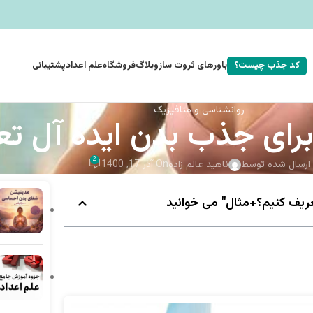
کد جذب چیست؟
باورهای ثروت ساز
وبلاگ
فروشگاه
علم اعداد
پشتیبانی
روانشناسی و متافیزیک
رای جذب بدن ایده آل تع
2
ارسال شده توسط
ناهید عالم زاده
On آذر 17, 1400
ریف کنیم؟+مثال" می خوانید