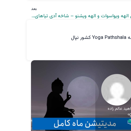
بعد
معرفی الهه ویواسوات و الهه ویشنو – شاخه آدی تیاهای فرعی
پال
اهید عالم زاده
ناهید عالم
0
7