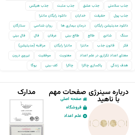
جذب سلامتی
جذب عشق
جذب مثبت
جذب هیکس
جذب پول
حقیقت
خدایان
دانلود رایگان مانترا
دانلود مدیتیشن رایگان
درمان بیماری ها
روان شناسی
ستارگان
سنگ
شادی
طالع
طالع بینی
عرفان
فال
فال بینی
فکر
قانون جذب
مانترا
مانترا رایگان
مراقبه (مدیتیشن)
معنای اعداد تکراری در علم اعداد
معنویت
موفقیت
نیروی درون
هدف زندگی
پاکسازی چاکرا
چاکرا
کف بینی
یوگا
درباره سینرژی
صفحات مهم
مدارک
با ناهید
صفحه اصلی
فروشگاه
علم اعداد