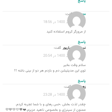
پاسخ
مدیر کل
گفت:
اردیبهشت 20, 1400 در 18:56
از مرورگر کروم استفاده کنید
پاسخ
نسترن کامیارپور
گفت:
اردیبهشت 20, 1400 در 20:54
سلام وقت بخیر
توی این مدیتیشن دم و بازدم هر دو از بینی باشه ؟؟
پاسخ
زهی جان
گفت:
اردیبهشت 20, 1400 در 23:28
چقدر لذت بخش ،حس رهای و با شما تجربه کردم.
ممنون از سینرژی و بخصوص ناهید عزیزم.❤️🧡💛💚💙💜