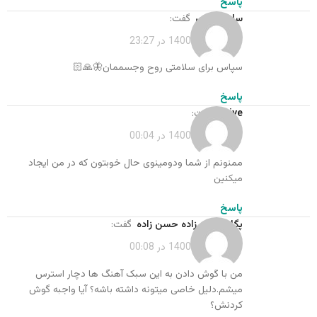
پاسخ
سارا سالاری
گفت:
فروردین 16, 1400 در 23:27
سپاس برای سلامتی روح وجسممان🦋🙏🏻
پاسخ
asiye
گفت:
فروردین 17, 1400 در 00:04
ممنونم‌ از شما ودومینوی حال خوبتون که در من ایجاد
میکنین
پاسخ
پگاه حسن زاده حسن زاده
گفت:
فروردین 17, 1400 در 00:08
من با گوش دادن به این سبک آهنگ ها دچار استرس
میشم.دلیل خاصی میتونه داشته باشه؟ آیا واجبه گوش
کردنش؟