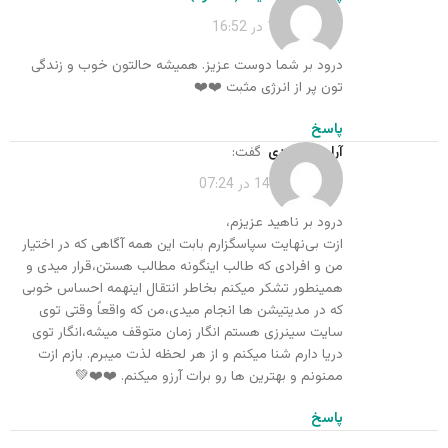
دی 18, 1400 در 16:52
درود بر شما دوست عزیز. همیشه حالتون خوب و زندگی
تون پر از انرژی مثبت ❤️❤️
پاسخ
آرام محمودی
گفت:
مرداد 17, 1402 در 07:24
درود بر ناهید عزیزم،
ازت بی‌نهایت سپاسگزارم بابت این همه آگاهی که در اختیار
من و افرادی که طالب اینگونه مطالب هستن،قرار میدی و
همینطور تشکر میکنم بخاطر انتقال اینهمه احساس خوبی
که در مدیتیشن ها انجام میدی،من که واقعاً وقتی توی
سایت سینرزی هستم انگار زمان متوقف میشه،انگار توی
دریا دارم شنا میکنم و از هر لحظه لذت میبرم. بازم ازت
ممنونم و بهترین ها رو برات آرزو میکنم. ❤️❤️💚
پاسخ