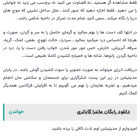
فقط مشاهده گر هستید…نه قضاوت می کنید نه برچسب می زنید نه جوابش
را می دهید…فقط اجازه دهید که عبور کنند….مثل ساحل نشینی که موج های
دریا را نگاه میکند…سعی کنید تمام مدت تمرکز در ناحیه شکمی باشد…
در انتها کف دست ها را بهم بمالید و گرمای حاصل را به سر و گردن، صورت و
هرجا که احساس درد میکنید بمالید….سردرد، حالت تهوع، بغض، اشک، گریه،
سرفه، آبریزش، خارش، حس مور مور شدن، خواب رفتن دست یا پا، درد در
ناحیه گردن، زانوها، شانه ها و خمیازه کشیدن کاملا طبیعی است….
دریافت انرژی میتواند به صورت تصویر یا سوت کشیدن گوش باشد…در پایان
مدیتیشن در زیر این پست شکرگزاری برای جسممان و سلامتی مان انجام
میدهیم….و تجربه هایمان را بهم می گوییم تا به افزایش فرکانس همدیگر
کمک کنیم.
دانلود رایگان مانترا گایاتری
خواندن
امیدوارم از مدیتیشن اوم لذت کافی را برده باشید.