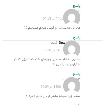
پاسخ
ندا
گفت:
فروردین 17, 1400 در 01:53
من این مدیتیشن و گوش میدم میترسم 🥵
پاسخ
dew.vosoughi
گفت:
فروردین 17, 1400 در 18:38
ممنون بخاطر همه ی چیزهای شگفت انگیزی که در
اختیارمون میذارین ✨
پاسخ
azam
گفت:
اردیبهشت 20, 1400 در 17:09
سلام چرا نمیشه مانترا اوم را دانلود کرد؟؟