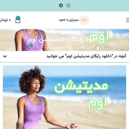
0
۰
تومان
مدیتیشن و مانترا
دانلود رایگان مدیتیشن اوم
24
ناهید عالم زاده
On فروردین 16, 1400
آنچه در "دانلود رایگان مدیتیشن اوم" می خوانید