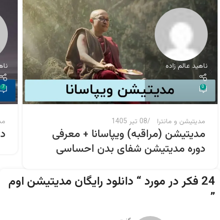
ناهید عالم زاده
ناه
7
0
مدیتیشن و مانترا
08 تیر 1405
مد
مدیتیشن (مراقبه) ویپاسانا + معرفی
دا
دوره مدیتیشن شفای بدن احساسی
24 فکر در مورد “
دانلود رایگان مدیتیشن اوم
”