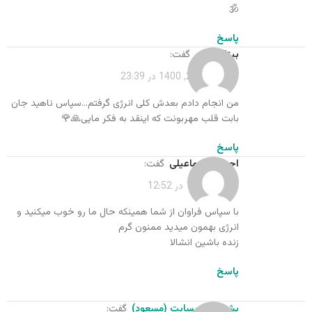
🕉
پاسخ
بیتا دهقان
گفت:
اردیبهشت 20, 1400 در 23:39
من انجام دادم بعدش کلی انرژی گرفتم…سپاس ناهید جان
بابت قلب مهربونت که اینقد به فکر مایی🙏🌹
پاسخ
احسان اسماعیلی
گفت:
دی 18, 1400 در 12:52
با سپاس فراوان از شما همینکه حال ما رو خوب میکنید و
انرژی بهمون میدید ممنون گرم
زنده باشین انشالا
پاسخ
پشتیبان وبسایت (مسعود)
گفت: