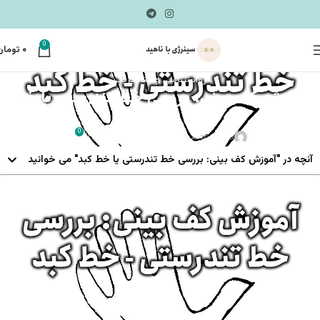
0
۰
تومان
روانشناسی و متافیزیک
آموزش کف بینی: بررسی خط تندرستی یا خط
کبد
0
ناهید عالم زاده
On شهریور 17, 1400
آنچه در "آموزش کف بینی: بررسی خط تندرستی یا خط کبد" می خوانید