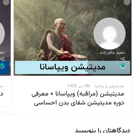
ناهید عالم زاده
ناه
7
0
مدیتیشن و مانترا
08 تیر 1405
مد
مدیتیشن (مراقبه) ویپاسانا + معرفی
دا
دوره مدیتیشن شفای بدن احساسی
دیدگاهتان را بنویسید