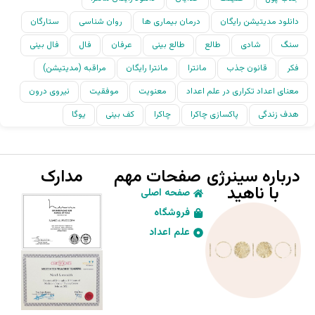
دانلود مدیتیشن رایگان
درمان بیماری ها
روان شناسی
ستارگان
سنگ
شادی
طالع
طالع بینی
عرفان
فال
فال بینی
فکر
قانون جذب
مانترا
مانترا رایگان
مراقبه (مدیتیشن)
معنای اعداد تکراری در علم اعداد
معنویت
موفقیت
نیروی درون
هدف زندگی
پاکسازی چاکرا
چاکرا
کف بینی
یوگا
درباره سینرژی
صفحات مهم
مدارک
با ناهید
صفحه اصلی
فروشگاه
علم اعداد