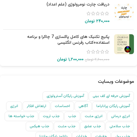
دریافت چارت نومرولوژی (علم اعداد)
۲۴۰,۰۰۰
تومان
پکیج تکنیک های کامل پاکسازی 7 چاکرا و برنامه
استفاده+کتاب رفرنس انگلیسی
۱,۲۰۰,۰۰۰
تومان
۲,۶۰۰,۰۰۰
تومان
موضوعات وبسایت
آموزش حرفه ای کف بینی
آموزش رایگان آسترولوژی
آموزش رایگان پرانایاما
آگاهی
احساسات
ارتعاش افکار
انرژی
انرژی درمانی
انرژی مثبت
جذب
جذب ثروت
جذب خواسته ها
جذب سلامتی
جذب عشق
جذب مثبت
جذب هیکس
جذب پول
حقیقت
خدایان
دانلود رایگان مانترا