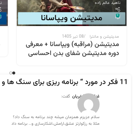
ناهید عالم زاده
ن
0
مدیتیشن و مانترا
08 تیر 1405
م
مدیتیشن (مراقبه) ویپاسانا + معرفی
د
دوره مدیتیشن شفای بدن احساسی
11 فکر در مورد “
برنامه ریزی برای سنگ ها و
غزل امیرفخریان
گفت:
سلام عزیزم همزمان میشه چند برنامه به سنگ داد؟
مثلا به رزکوارتز عشق،ارامش،اشکارسازی و… برنامه داد