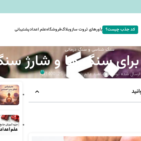
کد جذب چیست؟
باورهای ثروت ساز
وبلاگ
فروشگاه
علم اعداد
پشتیبانی
سنگ شناسی و سنگ درمانی
 برای سنگ ها و شارژ سن
11
ارسال شده توسط
ناهید عالم زاده
On تیر 25, 1400
نید