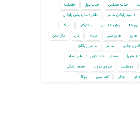
ت
جذب هیکس
جذب پول
حقیقت
دانلود رایگان مانترا
دانلود مدیتیشن رایگان
اری ها
روان شناسی
ستارگان
سنگ
طالع
طالع بینی
عرفان
فال
فال بینی
انون جذب
مانترا
مانترا رایگان
دیتیشن)
معنای اعداد تکراری در علم اعداد
موفقیت
نیروی درون
هدف زندگی
کرا
چاکرا
کف بینی
یوگا