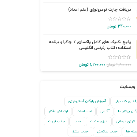
دریافت چارت نومرولوژی (علم اعداد)
۲۴۰,۰۰۰
تومان
پکیج تکنیک های کامل پاکسازی 7 چاکرا و برنامه
استفاده+کتاب رفرنس انگلیسی
۱,۲۰۰,۰۰۰
تومان
۲,۶۰۰,۰۰۰
تومان
وبسایت
ه ای کف بینی
آموزش رایگان آسترولوژی
ان پرانایاما
آگاهی
احساسات
ارتعاش افکار
انرژی درمانی
انرژی مثبت
جذب
جذب ثروت
ته ها
جذب سلامتی
جذب عشق