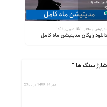
اهید عالم زاده
ناهید عالم
0
7
دیتیشن و مانترا
15 شهریور 1404
آسترولوژ
انلود رایگان مدیتیشن ماه کامل
آموزش 
دیدگا
سوم
 شارژ سنگ ها
”
مهر 14, 1400 در 23:55