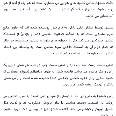
بافت ششها، شامل کسیه های هوایی بی شماری است که هر یک از آنها از هوا
پر می شوند. پس از مرگ، اگر ششها را در یک تشت پر از آب قرار دهید، روی
آب شناور می ماند.
ششها توسط غشاي آبكی نازکی به نام پلورا پوشیده شده اند که حاوی مایع
سرم مانندی است که به هنگام فعالیت تنفسی (دم و بازدم) از اصطکاک
ششها جلوگیری می کند. یکی از دیواره های پلورا به ششها چسبیده، در حالی
که جدار دوم آن به قسمت داخلی سینه متصل است. به واسطه این غشاء،
ششها به دیواره قفسه سینه محکم شده اند.
شش سمت راست سه لب دارد و شش سمت چپ دو تب. هر شش دارای یک
رأس و یک قاعده می باشد. قاعده شش به طرف دیافراگم (دیواره عضلانی که
حفره صدری را از حفره شکمی جدا می کند) کشیده شده است و رأس شش،
بالاتر و نزدیک ریشه گردن قرار دارد.
رأس ششها به دلیل این که به درستی از هوا پر نمی شوند به مرور تحليل می
روند. این قسمت محیط مناسبی را برای پرورش میکروب ها و تولید مثل
باسیل توبرکول فراهم می کند. قاعده ششها نیز در بیماری ذات الریه ملتهب
می شوند.