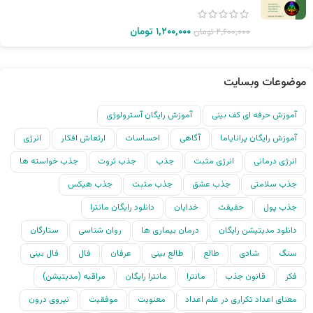
۱,۲۰۰,۰۰۰
تومان
۲,۶۰۰,۰۰۰
تومان
موضوعات وبسایت
آموزش حرفه ای کف بینی
آموزش رایگان آسترولوژی
آموزش رایگان پرانایاما
آگاهی
احساسات
ارتعاش افکار
انرژی
انرژی درمانی
انرژی مثبت
جذب
جذب ثروت
جذب خواسته ها
جذب سلامتی
جذب عشق
جذب مثبت
جذب هیکس
جذب پول
حقیقت
خدایان
دانلود رایگان مانترا
دانلود مدیتیشن رایگان
درمان بیماری ها
روان شناسی
ستارگان
سنگ
شادی
طالع
طالع بینی
عرفان
فال
فال بینی
فکر
قانون جذب
مانترا
مانترا رایگان
مراقبه (مدیتیشن)
معنای اعداد تکراری در علم اعداد
معنویت
موفقیت
نیروی درون