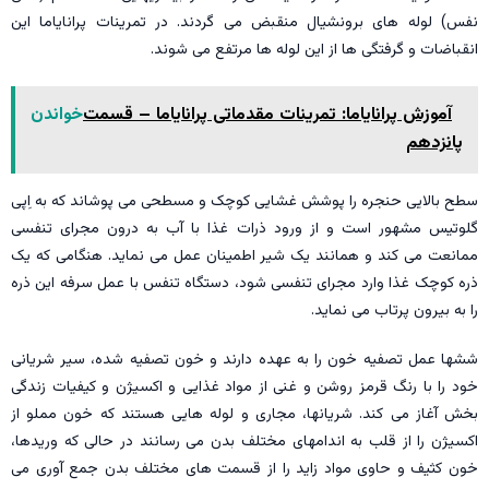
نفس) لوله های برونشیال منقبض می گردند. در تمرینات پرانایاما این
انقباضات و گرفتگی ها از این لوله ها مرتفع می شوند.
آموزش پرانایاما: تمرینات مقدماتی پرانایاما – قسمت
خواندن
پانزدهم
سطح بالایی حنجره را پوشش غشایی کوچک و مسطحی می پوشاند که به اِپی
گلوتیس مشهور است و از ورود ذرات غذا با آب به درون مجرای تنفسی
ممانعت می کند و همانند یک شیر اطمینان عمل می نماید. هنگامی که یک
ذره کوچک غذا وارد مجرای تنفسی شود، دستگاه تنفس با عمل سرفه این ذره
را به بیرون پرتاب می نماید.
ششها عمل تصفیه خون را به عهده دارند و خون تصفیه شده، سیر شریانی
خود را با رنگ قرمز روشن و غنی از مواد غذایی و اکسیژن و کیفیات زندگی
بخش آغاز می کند. شریانها، مجاری و لوله هایی هستند که خون مملو از
اکسیژن را از قلب به اندامهای مختلف بدن می رسانند در حالی که وریدها،
خون کثیف و حاوی مواد زاید را از قسمت های مختلف بدن جمع آوری می