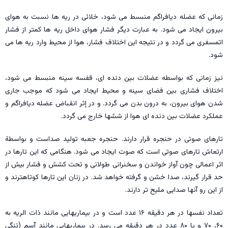
زمانی که عضله دیافراگم منبسط می شود، خلائی در ریه ها نسبت به هوای
بیرون ایجاد می شود. به عبارت دیگر فشار هوای داخل ریه ها کمتر از فشار
اتمسفری می گردد و در نتیجه این اختلاف فشار، هوا از محیط وارد ریه ها می
شود.
نیز زمانی که بواسطه عضلات بین دنده ای، قفسه سینه منبسط می شود،
اختلاف فشاری بین فضای سینه و محیط ایجاد می شود که موجب جاری
شدن هوای بیرون، به درون بدن می گردد. و در إثر انقباض عضله دیافراگم و
عملکرد عضلات بین دنده ای هوا از ششها خارج می گردد.
تارهای صوتی در حنجره قرار دارند. حنجره جعبه تولید صداست و بواسطة
ارتعاش تارهای صوتی است که صوت ایجاد می شود. هنگامی که این تارها در
اثر اعمالی چون آواز خواندن و سخنرانی طولانی و تحت کشش و فشار بیش از
حد قرار گیرند، صدا خشن و گرفته خواهد شد. در زنان این تارها کوتاهترند و
از این رو آنها صدایی ملیح تر دارند.
تعداد نفسها در هر دقیقه ۱۶ عدد است و در بیماریهایی مانند ذات الریه به
۶۰، ۷۰ و یا ۸۰ عدد در هر دقیقه می رسد. در بیماریهایی مانند آسم (تنگی