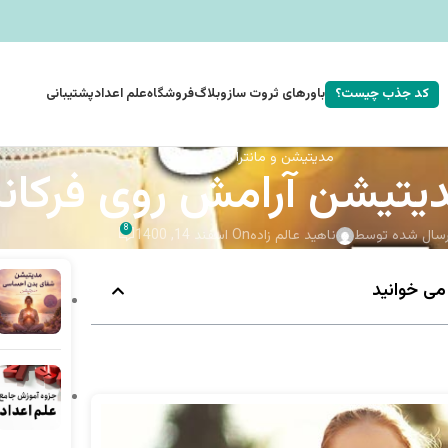
کد جذب چیست؟
باورهای ثروت ساز
وبلاگ
فروشگاه
علم اعداد
پشتیبانی
مدیتیشن و مانترا
دیتیشن آرامش روی فرکانس 
8
رسال شده توسط
ناهید عالم زاده
On اسفند 14, 1400