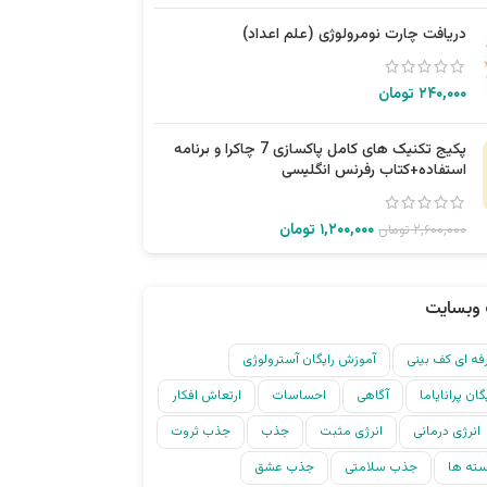
دریافت چارت نومرولوژی (علم اعداد)
۲۴۰,۰۰۰
تومان
پکیج تکنیک های کامل پاکسازی 7 چاکرا و برنامه
استفاده+کتاب رفرنس انگلیسی
۱,۲۰۰,۰۰۰
تومان
۲,۶۰۰,۰۰۰
تومان
وبسایت
ه ای کف بینی
آموزش رایگان آسترولوژی
ان پرانایاما
آگاهی
احساسات
ارتعاش افکار
انرژی درمانی
انرژی مثبت
جذب
جذب ثروت
ته ها
جذب سلامتی
جذب عشق