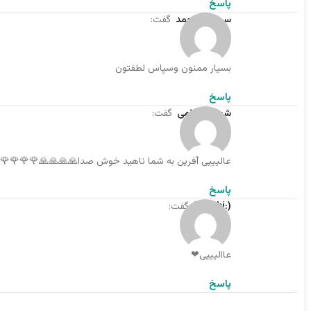
پاسخ
سحر پورمحمد
گفت:
بسیار ممنون وسپاس لطفتون
پاسخ
شهرزاد غلامی
گفت:
عالیییی آفرین به شما ناهید خوش صدا🙏🙏🙏🙏🌹🌹🌹🌹
پاسخ
(:Zynabi
گفت:
عاالیییی❤
پاسخ