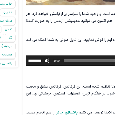
جذب مثب
خدایان
دیتیشن عشق تنظیم شده است و وجود شما را سراسر پر از آرامش خواهد کرد. هر
هم اکنون می توانید مدیتیشن آرامش را به صورت کاملا
درمان بیم
شادی
فکر
ق
ده ایم را گوش نمایید. این فایل صوتی به شما کمک می کند
مراقبه (م
معنویت
برای
00:00
پاکسازی چا
افزایش
یا
کاهش
همانطور که در ابتدای متن گفتیم، این مدیتیشن آرامش روی فرکانس 528 تنظیم شده است. این فرکانس، فرکانس عشق و محبت
صدا
ود. در هنگام ترس، اضطراب، استرس، پریشانی و… این
از
کلیدهای
بالا
د، اکیدا توصیه می کنیم
پاکسازی چاکرا
را هم انجام دهید.
و