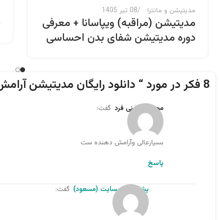
مدیتیشن و مانترا
08 تیر 1405
م
مدیتیشن (مراقبه) ویپاسانا + معرفی
د
دوره مدیتیشن شفای بدن احساسی
8 فکر در مورد “
دانلود رایگان مدیتیشن آرامش 
محسن وشنی فرد
گفت:
بسیارعالی وآرامش دهنده ست
پاسخ
پشتیبان وبسایت (مسعود)
گفت: