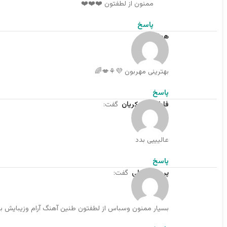
ممنون از لطفتون ❤️❤️❤️
پاسخ
هما
گفت:
بهترینی مهربون 💜⚘️💋🌈
پاسخ
فاطمه عسکریان
گفت:
عالیییی بدد
پاسخ
پرویز کلبعلی
گفت:
بسیار ممنون وسباس از لطفتون طنین آهنگ آرام وزیبایش برا