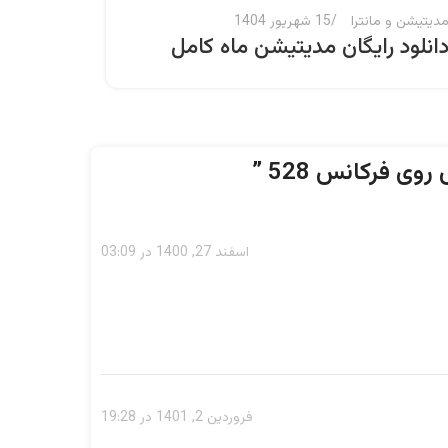
دیتیشن و مانترا
15 شهریور 1404
آسترولوژ
انلود رایگان مدیتیشن ماه کامل
آموزش 
دیدگا
سوم
روی فرکانس 528
”
اسفند 27, 1400 در 03:09
فروردین 2, 1401 در 19:28