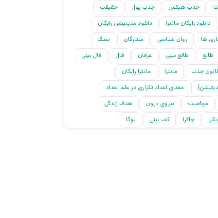
ت
جذب هیکس
جذب پول
حقیقت
دانلود رایگان مانترا
دانلود مدیتیشن رایگان
اری ها
روان شناسی
ستارگان
سنگ
طالع
طالع بینی
عرفان
فال
فال بینی
انون جذب
مانترا
مانترا رایگان
دیتیشن)
معنای اعداد تکراری در علم اعداد
موفقیت
نیروی درون
هدف زندگی
کرا
چاکرا
کف بینی
یوگا