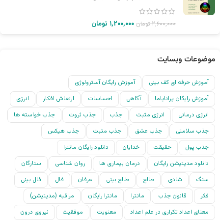
۱,۲۰۰,۰۰۰
تومان
۲,۶۰۰,۰۰۰
تومان
موضوعات وبسایت
آموزش حرفه ای کف بینی
آموزش رایگان آسترولوژی
آموزش رایگان پرانایاما
آگاهی
احساسات
ارتعاش افکار
انرژی
انرژی درمانی
انرژی مثبت
جذب
جذب ثروت
جذب خواسته ها
جذب سلامتی
جذب عشق
جذب مثبت
جذب هیکس
جذب پول
حقیقت
خدایان
دانلود رایگان مانترا
دانلود مدیتیشن رایگان
درمان بیماری ها
روان شناسی
ستارگان
سنگ
شادی
طالع
طالع بینی
عرفان
فال
فال بینی
فکر
قانون جذب
مانترا
مانترا رایگان
مراقبه (مدیتیشن)
معنای اعداد تکراری در علم اعداد
معنویت
موفقیت
نیروی درون