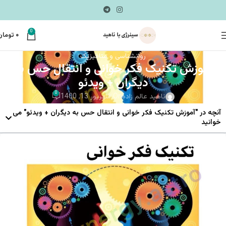
0
۰
تومان
روانشناسی و متافیزیک
آموزش تکنیک فکر خوانی و انتقال حس به
دیگران + ویدئو
0
ناهید عالم زاده
On شهریور 13, 1400
آنچه در "آموزش تکنیک فکر خوانی و انتقال حس به دیگران + ویدئو" می
خوانید