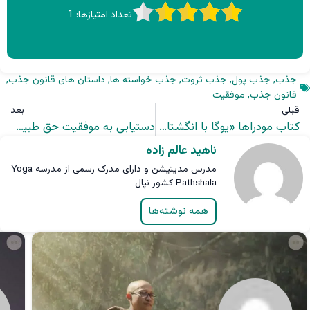
تعداد امتیازها:
1
جذب
,
جذب پول
,
جذب ثروت
,
جذب خواسته ها
,
داستان های قانون جذب
,
قانون جذب
,
موفقیت
قبلی
بعد
کتاب مودراها «یوگا با انگشتان»
دستیابی به موفقیت حق طبیعی من است
ناهید عالم زاده
مدرس مدیتیشن و دارای مدرک رسمی از مدرسه Yoga
Pathshala کشور نپال
همه نوشته‌ها