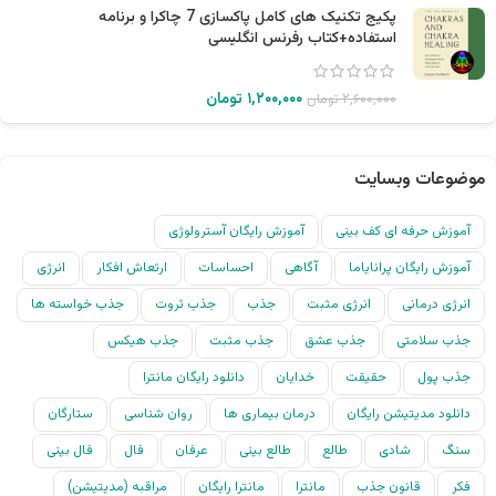
پکیج تکنیک های کامل پاکسازی 7 چاکرا و برنامه
استفاده+کتاب رفرنس انگلیسی
۱,۲۰۰,۰۰۰
تومان
۲,۶۰۰,۰۰۰
تومان
موضوعات وبسایت
آموزش حرفه ای کف بینی
آموزش رایگان آسترولوژی
آموزش رایگان پرانایاما
آگاهی
احساسات
ارتعاش افکار
انرژی
انرژی درمانی
انرژی مثبت
جذب
جذب ثروت
جذب خواسته ها
جذب سلامتی
جذب عشق
جذب مثبت
جذب هیکس
جذب پول
حقیقت
خدایان
دانلود رایگان مانترا
دانلود مدیتیشن رایگان
درمان بیماری ها
روان شناسی
ستارگان
سنگ
شادی
طالع
طالع بینی
عرفان
فال
فال بینی
فکر
قانون جذب
مانترا
مانترا رایگان
مراقبه (مدیتیشن)