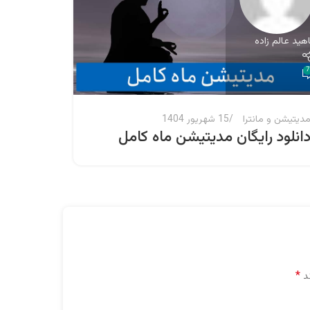
اهید عالم زاده
ناهید عالم
0
7
دیتیشن و مانترا
15 شهریور 1404
آسترولوژ
انلود رایگان مدیتیشن ماه کامل
آموزش 
دیدگا
سوم
*
ند