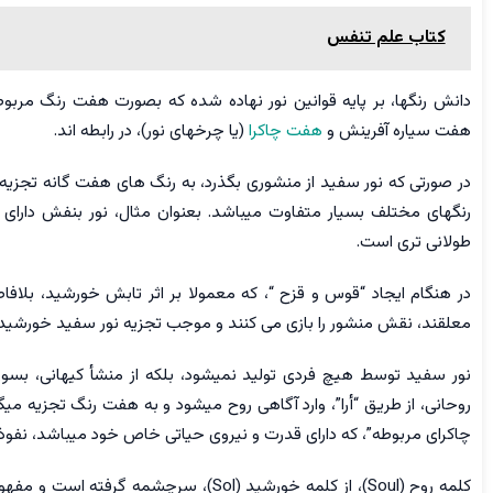
کتاب علم تنفس
دانش رنگها، بر پایه قوانین نور نهاده شده که بصورت هفت رنگ مرب
هفت سیاره آفرینش و
هفت چاکرا
(یا چرخهای نور)، در رابطه اند.
در صورتی که نور سفید از منشوری بگذرد، به رنگ های هفت گانه تجزیه
رنگهای مختلف بسیار متفاوت میباشد. بعنوان مثال، نور بنفش دارای ط
طولانی تری است.
در هنگام ایجاد “قوس و قزح “، که معمولا بر اثر تابش خورشید، بلافاص
معلقند، نقش منشور را بازی می کنند و موجب تجزیه نور سفید خورشید
نور سفید توسط هیچ فردی تولید نمیشود، بلکه از منشأ کیهانی، بسوی
روحانی، از طریق “أرا”، وارد آگاهی روح میشود و به هفت رنگ تجزیه می
چاکرای مربوطه”، که دارای قدرت و نیروی حیاتی خاص خود میباشد، نفوذ 
كلمه روح (Soul)، از کلمه خورشید (Sol)، سر