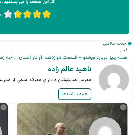
اگر این صفحه را می پسندید، به
تع
جذب سلامتی
قبلی
همه چیز درباره ویشنو – قسمت دوازدهم: آواتار انسان – شیر (Nara Simha) تجلی چهارم ویشنو
ناهید عالم زاده
مدرس مدیتیشن و دارای مدرک رسمی از مدرسه Yoga Pathshala کشور ن
همه نوشته‌ها