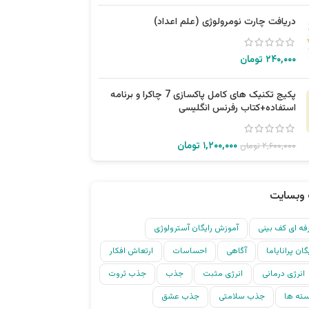
دریافت چارت نومرولوژی (علم اعداد)
۲۴۰,۰۰۰
تومان
پکیج تکنیک های کامل پاکسازی 7 چاکرا و برنامه
استفاده+کتاب رفرنس انگلیسی
۱,۲۰۰,۰۰۰
تومان
۲,۶۰۰,۰۰۰
تومان
وبسایت
ه ای کف بینی
آموزش رایگان آسترولوژی
ان پرانایاما
آگاهی
احساسات
ارتعاش افکار
انرژی درمانی
انرژی مثبت
جذب
جذب ثروت
ته ها
جذب سلامتی
جذب عشق