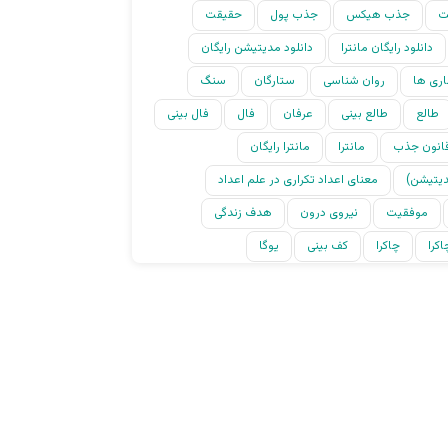
ت
جذب هیکس
جذب پول
حقیقت
دانلود رایگان مانترا
دانلود مدیتیشن رایگان
اری ها
روان شناسی
ستارگان
سنگ
طالع
طالع بینی
عرفان
فال
فال بینی
انون جذب
مانترا
مانترا رایگان
دیتیشن)
معنای اعداد تکراری در علم اعداد
موفقیت
نیروی درون
هدف زندگی
کرا
چاکرا
کف بینی
یوگا