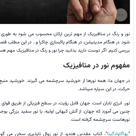
نور و رنگ در متافیزیک از مهم ترین ارکان محسوب می شود به طوری ک
شود. در هنگام مدیتیشن، در هنگام پاکسازی چاکرا و… در این مطلب قصد
بررسی کنیم. اگر دوست دارید بدانید چرا نور و رنگ در متافیزیک مهم هست
مفهوم نور در متافیزیک
در جهان ما، همه نورها از خورشید سرچشمه می گیرند. خورشید منبع 
حرکت، در این سیاره میباشد.
نور، انرژی تابان است. جهان قابل رؤیت، در سطح فیزیکی از طریق قوای ک
چنین می آموزد که جهان، از آتش کیهانی اولیه، یا نور سفید بزرگی بوج
نورهاست سرچشمه گرفته است.
“
بهاگاوادگیتا
“، کتاب مقدس هندو، از نور زوال ناپذیری سخن می گو