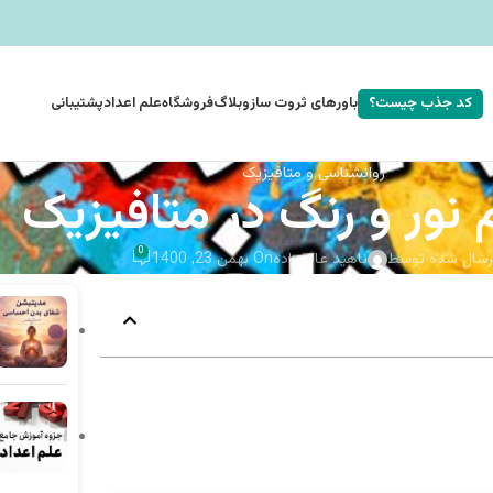
کد جذب چیست؟
باورهای ثروت ساز
وبلاگ
فروشگاه
علم اعداد
پشتیبانی
روانشناسی و متافیزیک
نور و رنگ در متافیزیک
0
رسال شده توسط
ناهید عالم زاده
On بهمن 23, 1400