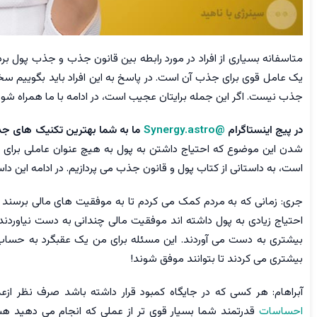
متاسفانه بسیاری از افراد در مورد رابطه بین قانون جذب و جذب پول بر
یک عامل قوی برای جذب آن است. در پاسخ به این افراد باید بگوییم سخ
جذب نیست. اگر این جمله برایتان عجیب است، در ادامه با ما همراه شوید
در پیج اینستاگرام
@Synergy.astro
ما به شما بهترین تکنیک های جذ
شدن این موضوع که احتیاج داشتن به پول به هیچ عنوان عاملی برای ج
است، به داستانی از کتاب پول و قانون جذب می پردازیم. در ادامه این داس
جری: زمانی که به مردم کمک می کردم تا به موفقیت های مالی برسند موض
احتیاج زیادی به پول داشته اند موفقیت مالی چندانی به دست نیاوردند
بیشتری به دست می آوردند. این مسئله برای من یک عقبگرد به حسا
بیشتری می کردند تا بتوانند موفق شوند!
آبراهام: هر کسی که در جایگاه کمبود قرار داشته باشد صرف نظر از
احساسات
قدرتمند شما بسیار قوی تر از عملی که انجام می دهید هست