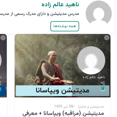
ناهید عالم زاده
مدرس مدیتیشن و دارای مدرک رسمی از مدرسه Yoga Pathshala کشور ن
همه نوشته‌ها
ناهید عالم زاده
ن
0
مدیتیشن و مانترا
08 تیر 1405
م
مدیتیشن (مراقبه) ویپاسانا + معرفی
د