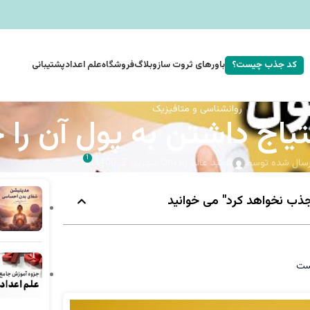
کد جذب چیست؟
باورهای ثروت ساز
وبلاگ
فروشگاه
علم اعداد
پشتیبانی
روانشناسی و متافیزیک
تیاج داشتن به پول آن را
1
رسال شده توسط
ناهید عالم زاده
On شهریور 2, 1400
 جذب نخواهد کرد" می خوانید
ست