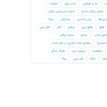
ت
جذب هیکس
جذب پول
حقیقت
دانلود رایگان مانترا
دانلود مدیتیشن رایگان
اری ها
روان شناسی
ستارگان
سنگ
طالع
طالع بینی
عرفان
فال
فال بینی
انون جذب
مانترا
مانترا رایگان
دیتیشن)
معنای اعداد تکراری در علم اعداد
موفقیت
نیروی درون
هدف زندگی
کرا
چاکرا
کف بینی
یوگا