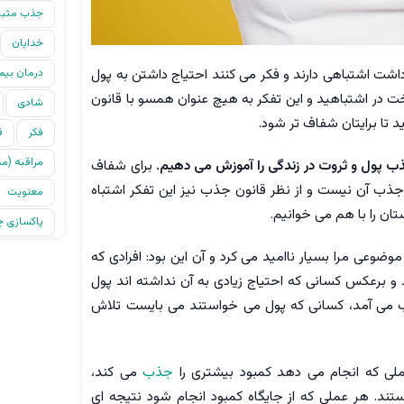
جذب مثب
خدایان
داشت اشتباهی دارند و فکر می کنند احتیاج داشتن به پول
درمان بیم
ت در اشتباهید و این تفکر به هیچ عنوان همسو با قانون
شادی
 تا برایتان شفاف تر شود.
فکر
ق
مراقبه (م
ب پول و ثروت در زندگی را آموزش می دهیم.
برای شفاف
ذب آن نیست و از نظر قانون جذب نیز این تفکر اشتباه
معنویت
تان را با هم می خوانیم.
پاکسازی چا
وعی مرا بسیار ناامید می کرد و آن این بود: افرادی که
 و برعکس کسانی که احتیاج زیادی به آن نداشته اند پول
ب می آمد، کسانی که پول می خواستند می بایست تلاش
عملی که انجام می دهد کمبود بیشتری را
جذب
می کند،
ند. هر عملی که از جایگاه کمبود انجام شود نتیجه ای