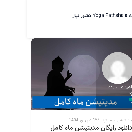
پال
اهید عالم زاده
ناهید عالم
0
7
دیتیشن و مانترا
15 شهریور 1404
آسترولوژ
انلود رایگان مدیتیشن ماه کامل
آموزش 