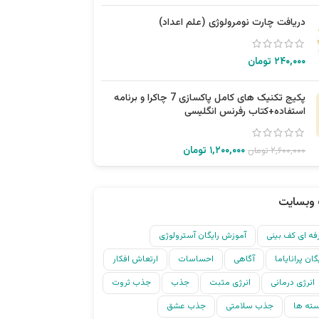
دریافت چارت نومرولوژی (علم اعداد)
۲۴۰,۰۰۰
تومان
پکیج تکنیک های کامل پاکسازی 7 چاکرا و برنامه
استفاده+کتاب رفرنس انگلیسی
۱,۲۰۰,۰۰۰
تومان
۲,۶۰۰,۰۰۰
تومان
وبسایت
ه ای کف بینی
آموزش رایگان آسترولوژی
ان پرانایاما
آگاهی
احساسات
ارتعاش افکار
انرژی درمانی
انرژی مثبت
جذب
جذب ثروت
ته ها
جذب سلامتی
جذب عشق