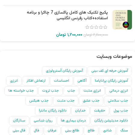
پکیج تکنیک های کامل پاکسازی 7 چاکرا و برنامه
استفاده+کتاب رفرنس انگلیسی
۱,۲۰۰,۰۰۰
تومان
۲,۶۰۰,۰۰۰
تومان
موضوعات وبسایت
آموزش حرفه ای کف بینی
آموزش رایگان آسترولوژی
آموزش رایگان پرانایاما
آگاهی
احساسات
ارتعاش افکار
انرژی
انرژی درمانی
انرژی مثبت
جذب
جذب ثروت
جذب خواسته ها
جذب سلامتی
جذب عشق
جذب مثبت
جذب هیکس
جذب پول
حقیقت
خدایان
دانلود رایگان مانترا
دانلود مدیتیشن رایگان
درمان بیماری ها
روان شناسی
ستارگان
سنگ
شادی
طالع
طالع بینی
عرفان
فال
فال بینی