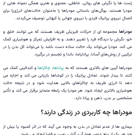
ژست ها یا نگرش های روانی، عاطفی، معنوی و هنری همگی نمونه هایی از
مودرا هستند. یوگی‌های باستانی مودراها را به‌عنوان حالت‌های انرژی‌زا برای
اتصال نیروی پرانیک فردی با نیروی جهانی یا کیهانی توصیف می‌کردند.
مودراها
مجموعه ای از حرکات فیزیکی ظریف هستند که می توانند خلق و
خو، نگرش یا دیدگاه فرد را تغییر دهند. و به افزایش تمرکز و هوشیاری کمک
می کند. مودرا می‌تواند یک حالت ساده دست باشد یا می‌تواند کل بدن را در
ترکیبی از روش‌های آسانا، پرانایاما، باندا و تجسم در برگیرد.
مودراها آیین های بالاتری هستند که به
پراناها
،
چاکراها
و کندالینی کمک می
کنند تا بیدار شوند. تعادل پرانیک را در کوشاها بازیابی می کند و اجازه می
دهد تا انرژی ظریف به چاکراهای بالایی هدایت شود و در نتیجه حالت
هوشیاری بالاتری ایجاد شود. هر مودرا یک رابطه متمایز برقرار می کند و تأثیر
مشخصی بر بدن، ذهن و پرانا دارد.
مودراها چه کاربردی در زندگی دارند؟
بیماری ها از عدم تعادل در بدن به وجود می آیند که در اثر کمبود یا بیش از
حد هر یک از پنج عنصر هوا، آب، آتش، زمین و فضا ایجاد می شود.