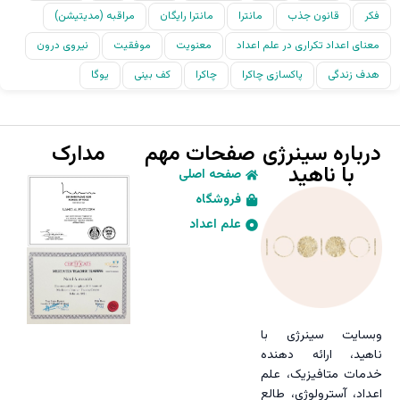
فکر
قانون جذب
مانترا
مانترا رایگان
مراقبه (مدیتیشن)
معنای اعداد تکراری در علم اعداد
معنویت
موفقیت
نیروی درون
هدف زندگی
پاکسازی چاکرا
چاکرا
کف بینی
یوگا
درباره سینرژی
صفحات مهم
مدارک
با ناهید
صفحه اصلی
فروشگاه
علم اعداد
وبسایت سینرژی با
ناهید، ارائه دهنده
خدمات متافیزیک، علم
اعداد، آسترولوژی، طالع